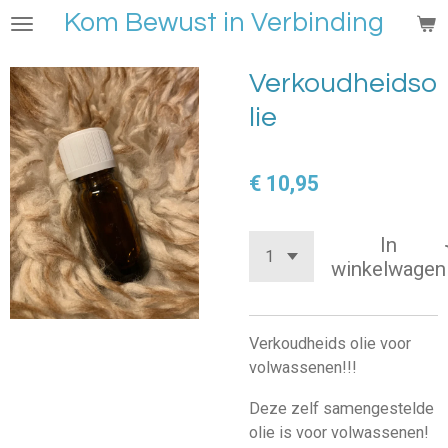
Kom Bewust in Verbinding
Ga
direct
naar
Verkoudheidso
de
lie
hoofdinhoud
€ 10,95
In
winkelwagen
Verkoudheids olie voor
volwassenen!!!
Deze zelf samengestelde
olie is voor volwassenen!