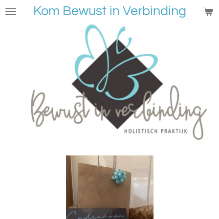
Kom Bewust in Verbinding
Ga
direct
naar
de
hoofdinhoud