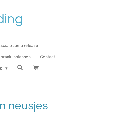
ding
ascia trauma release
praak inplannen
Contact
op
n neusjes