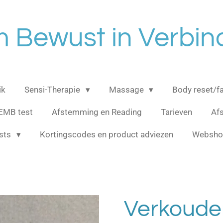
 Bewust in Verbin
ik
Sensi-Therapie
Massage
Body reset/f
EMB test
Afstemming en Reading
Tarieven
Afs
osts
Kortingscodes en product adviezen
Websh
Verkoude