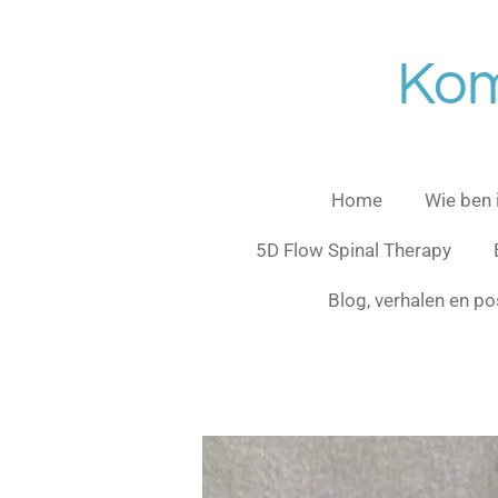
Ga
direct
Kom
naar
de
hoofdinhoud
Home
Wie ben 
5D Flow Spinal Therapy
Blog, verhalen en p