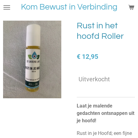
Kom Bewust in Verbinding
Ga
direct
naar
Rust in het
de
hoofd Roller
hoofdinhoud
€ 12,95
Uitverkocht
Laat je malende
gedachten ontsnappen uit
je hoofd!
Rust in je Hoofd; een fijne