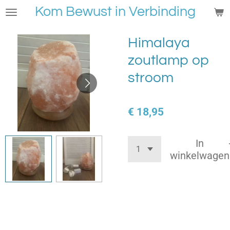
Kom Bewust in Verbinding
Ga
direct
naar
Himalaya
de
zoutlamp op
hoofdinhoud
stroom
€ 18,95
In
winkelwagen